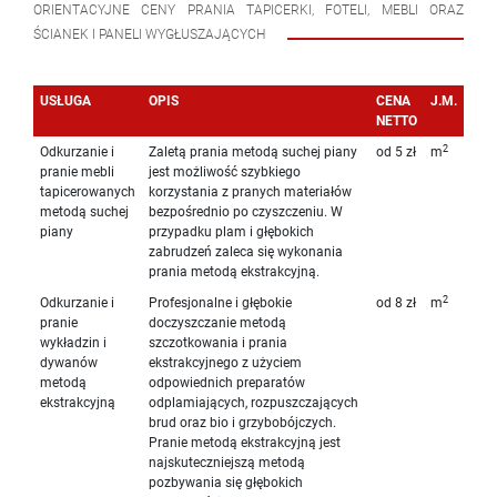
ORIENTACYJNE CENY PRANIA TAPICERKI, FOTELI, MEBLI ORAZ
ŚCIANEK I PANELI WYGŁUSZAJĄCYCH
USŁUGA
OPIS
CENA
J.M.
NETTO
2
Odkurzanie i
Zaletą prania metodą suchej piany
od 5 zł
m
pranie mebli
jest możliwość szybkiego
tapicerowanych
korzystania z pranych materiałów
metodą suchej
bezpośrednio po czyszczeniu. W
piany
przypadku plam i głębokich
zabrudzeń zaleca się wykonania
prania metodą ekstrakcyjną.
2
Odkurzanie i
Profesjonalne i głębokie
od 8 zł
m
pranie
doczyszczanie metodą
wykładzin i
szczotkowania i prania
dywanów
ekstrakcyjnego z użyciem
metodą
odpowiednich preparatów
ekstrakcyjną
odplamiających, rozpuszczających
brud oraz bio i grzybobójczych.
Pranie metodą ekstrakcyjną jest
najskuteczniejszą metodą
pozbywania się głębokich