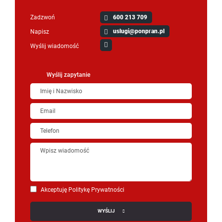
Zadzwoń
600 213 709
uslugi@ponpran.pl
Napisz
Wyślij wiadomość
Wyślij zapytanie
Akceptuję Politykę Prywatności
WYŚLIJ