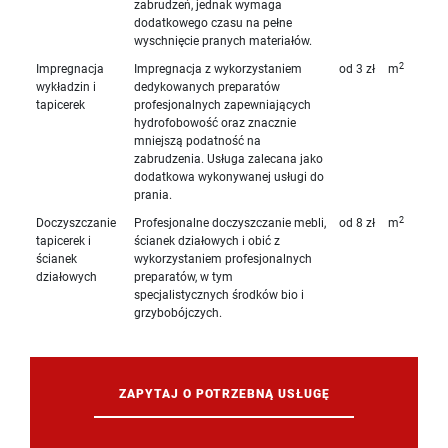
zabrudzeń, jednak wymaga
dodatkowego czasu na pełne
wyschnięcie pranych materiałów.
2
Impregnacja
Impregnacja z wykorzystaniem
od 3 zł
m
wykładzin i
dedykowanych preparatów
tapicerek
profesjonalnych zapewniających
hydrofobowość oraz znacznie
mniejszą podatność na
zabrudzenia. Usługa zalecana jako
dodatkowa wykonywanej usługi do
prania.
2
Doczyszczanie
Profesjonalne doczyszczanie mebli,
od 8 zł
m
tapicerek i
ścianek działowych i obić z
ścianek
wykorzystaniem profesjonalnych
działowych
preparatów, w tym
specjalistycznych środków bio i
grzybobójczych.
ZAPYTAJ O POTRZEBNĄ USŁUGĘ