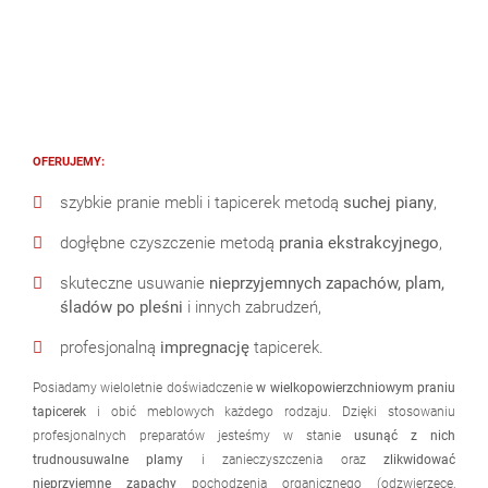
OFERUJEMY:
szybkie pranie mebli i tapicerek metodą
suchej piany
,
dogłębne czyszczenie metodą
prania ekstrakcyjnego
,
skuteczne usuwanie
nieprzyjemnych zapachów, plam,
śladów po pleśni
i innych zabrudzeń,
profesjonalną
impregnację
tapicerek.
Posiadamy wieloletnie doświadczenie
w wielkopowierzchniowym praniu
tapicerek
i obić meblowych każdego rodzaju. Dzięki stosowaniu
profesjonalnych preparatów jesteśmy w stanie
usunąć z nich
trudnousuwalne plamy
i zanieczyszczenia oraz
zlikwidować
nieprzyjemne zapachy
pochodzenia organicznego (odzwierzęce,