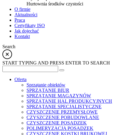
Hurtownia środków czystości
O firmie
Aktualności
Praca
Certyfikaty ISO
Jak dojechać
Kontakt
Search
START TYPING AND PRESS ENTER TO SEARCH
Oferta
Sprzątanie obiektów
SPRZĄTANIE BIUR
SPRZĄTANIE MAGAZYNÓW
SPRZĄTANIE HAL PRODUKCYJNYCH
SPRZĄTANIE SPECJALISTYCZNE
CZYSZCZENIE PRZEMYSŁOWE
CZYSZCZENIE POBUDOWLANE
CZYSZCZENIE POSADZEK
POLIMERYZACJA POSADZEK
CZYSZCZENIE KOSTKI BRUKOWEJ