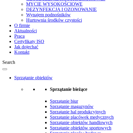
MYCIE WYSOKOŚCIOWE
DEZYNFEKCJA I OZONOWANIE
Wynajem podnośników
Hurtownia środków czystości
O firmie
Aktualności
Praca
Certyfikaty ISO
Jak dojechać
Kontakt
Search
Sprzątanie obiektów
Sprzątanie bieżące
Sprzątanie biur
Sprzątanie magazynów
Sprzątanie hal produkcyjnych
Sprzątanie placówek medycznych
Sprzątanie obiektów handlowych
Sprzątanie obiektów sportowych