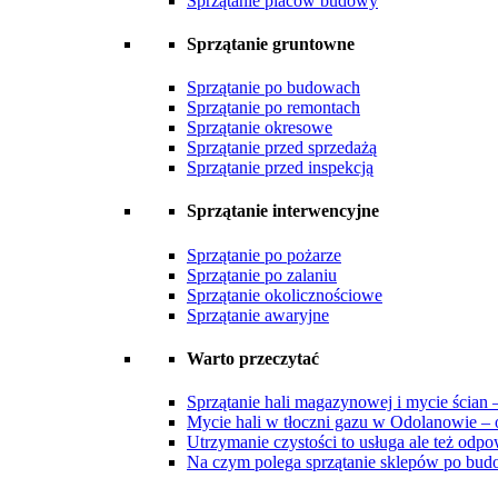
Sprzątanie placów budowy
Sprzątanie gruntowne
Sprzątanie po budowach
Sprzątanie po remontach
Sprzątanie okresowe
Sprzątanie przed sprzedażą
Sprzątanie przed inspekcją
Sprzątanie interwencyjne
Sprzątanie po pożarze
Sprzątanie po zalaniu
Sprzątanie okolicznościowe
Sprzątanie awaryjne
Warto przeczytać
Sprzątanie hali magazynowej i mycie ścian – 
Mycie hali w tłoczni gazu w Odolanowie – 
Utrzymanie czystości to usługa ale też odpo
Na czym polega sprzątanie sklepów po bud