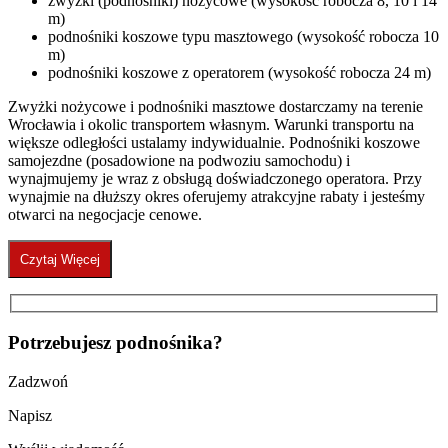
zwyżki (podnośniki) nożycowe (wysokość robocza 8, 10 i 14
m)
podnośniki koszowe typu masztowego (wysokość robocza 10
m)
podnośniki koszowe z operatorem (wysokość robocza 24 m)
Zwyżki nożycowe i podnośniki masztowe dostarczamy na terenie
Wrocławia i okolic transportem własnym. Warunki transportu na
większe odległości ustalamy indywidualnie. Podnośniki koszowe
samojezdne (posadowione na podwoziu samochodu) i
wynajmujemy je wraz z obsługą doświadczonego operatora. Przy
wynajmie na dłuższy okres oferujemy atrakcyjne rabaty i jesteśmy
otwarci na negocjacje cenowe.
Czytaj Więcej
Potrzebujesz podnośnika?
Zadzwoń
Napisz