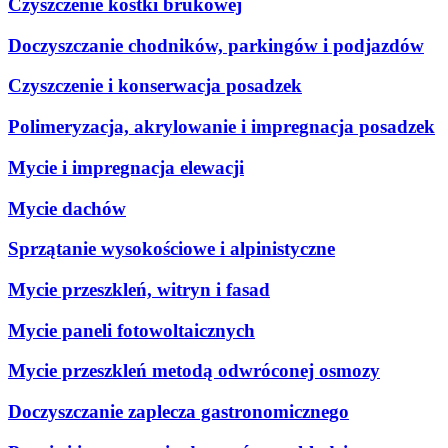
Czyszczenie kostki brukowej
Doczyszczanie chodników, parkingów i podjazdów
Czyszczenie i konserwacja posadzek
Polimeryzacja, akrylowanie i impregnacja posadzek
Mycie i impregnacja elewacji
Mycie dachów
Sprzątanie wysokościowe i alpinistyczne
Mycie przeszkleń, witryn i fasad
Mycie paneli fotowoltaicznych
Mycie przeszkleń metodą odwróconej osmozy
Doczyszczanie zaplecza gastronomicznego