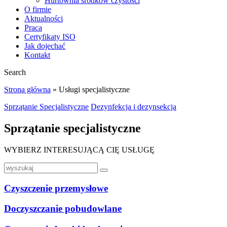
Hurtownia środków czystości
O firmie
Aktualności
Praca
Certyfikaty ISO
Jak dojechać
Kontakt
Search
Strona główna
»
Usługi specjalistyczne
Sprzątanie Specjalistyczne
Dezynfekcja i dezynsekcja
Sprzątanie specjalistyczne
WYBIERZ INTERESUJĄCĄ CIĘ USŁUGĘ
Czyszczenie przemysłowe
Doczyszczanie pobudowlane