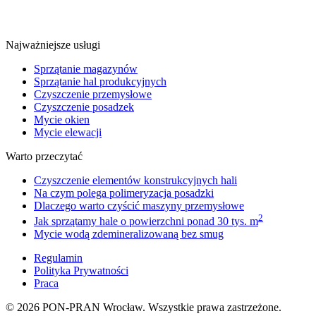
Najważniejsze usługi
Sprzątanie magazynów
Sprzątanie hal produkcyjnych
Czyszczenie przemysłowe
Czyszczenie posadzek
Mycie okien
Mycie elewacji
Warto przeczytać
Czyszczenie elementów konstrukcyjnych hali
Na czym polega polimeryzacja posadzki
Dlaczego warto czyścić maszyny przemysłowe
2
Jak sprzątamy hale o powierzchni ponad 30 tys. m
Mycie wodą zdemineralizowaną bez smug
Regulamin
Polityka Prywatności
Praca
© 2026
PON-PRAN
Wrocław. Wszystkie prawa zastrzeżone.