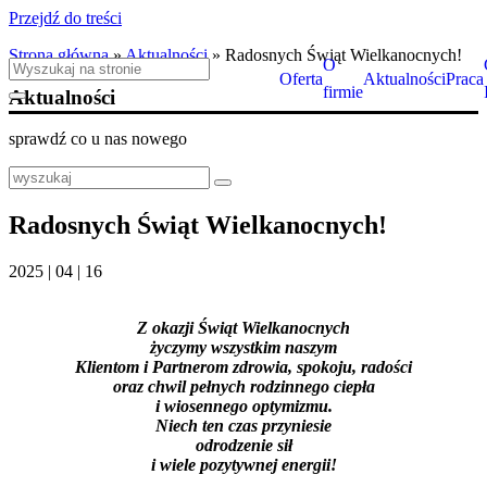
Przejdź do treści
Strona główna
»
Aktualności
»
Radosnych Świąt Wielkanocnych!
O
Oferta
Aktualności
Praca
firmie
Aktualności
sprawdź co u nas nowego
Radosnych Świąt Wielkanocnych!
2025 | 04 | 16
Z okazji Świąt Wielkanocnych
życzymy wszystkim naszym
Klientom i Partnerom zdrowia, spokoju, radości
oraz chwil pełnych rodzinnego ciepła
i wiosennego optymizmu.
Niech ten czas przyniesie
odrodzenie sił
i wiele pozytywnej energii!