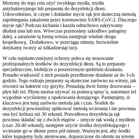
Możemy do tego celu użyć zwykłego mydła, mydła
antybakteryjnego lub preparatu do dezynfekcji dłoni.
Udowodniono, iż częste i dokładne mycie rąk jest skuteczną metodą
zapobiegania zakażeniu przez koronawirus SARS-CoV-2. Dlaczego
mycie rąk? Podczas kichania i kaszlu odruchowo zakrywamy
dłońmi usta lub nos. Wówczas przenosimy szkodliwe patogeny
dalej, a zarażenie tą formą wirusa następuje właśnie droga
kropelkową. Dodatkowo, w przeciągu minuty, bezwiednie
dotykamy twarzy aż kilkadziesiąt razy.
W celu najskuteczniejszej ochrony poleca się stosowanie
profesjonalnych środków do dezynfekcji dłoni. Są to preparaty
specjalistyczne, biobójcze o poszerzonym spektrum działania.
Ponadto większość z nich posiada przedłużone działanie aż do 3-ch
godzin. Tego rodzaju preparaty są skuteczne zarówno na wirusy, jak
również na bakterie czy grzyby. Posiadają dwie formy dozowania –
płyn lub żel. Płynu można używać za pomocą spray’u, natomiast żel
wygodnie wyciśniemy z opakowania dozującego. Pamiętajmy, iż
kluczowa jest tutaj zarówno metoda jak i czas. Środek do
dezynfekcji powinniśmy aplikować metodą wcierania i nie powinna
ona być krótsza niż 30 sekund. Prawidłowa dezynfekcja rąk
powinna składać się z dwóch etapów – umycie rąk wodą z mydłem
(czas: 20-40 sekund), następnie użycie środka dezynfekującego i
wcieranie go w dłonie przez pół minuty. Ważnym jest, aby środki
które kupujemy były atestowane, dopuszczone do obrotu na terenie