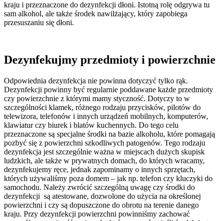
kraju i przeznaczone do dezynfekcji dłoni. Istotną rolę odgrywa tu
sam alkohol, ale także środek nawilżający, który zapobiega
przesuszaniu się dłoni.
Dezynfekujmy przedmioty i powierzchnie
Odpowiednia dezynfekcja nie powinna dotyczyć tylko rąk.
Dezynfekcji powinny być regularnie poddawane każde przedmioty
czy powierzchnie z którymi mamy styczność. Dotyczy to w
szczególności klamek, różnego rodzaju przycisków, pilotów do
telewizora, telefonów i innych urządzeń mobilnych, komputerów,
klawiatur czy biurek i blatów kuchennych. Do tego celu
przeznaczone są specjalne środki na bazie alkoholu, które pomagają
pozbyć się z powierzchni szkodliwych patogenów. Tego rodzaju
dezynfekcja jest szczególnie ważna w miejscach dużych skupisk
ludzkich, ale także w prywatnych domach, do których wracamy,
dezynfekujemy ręce, jednak zapominamy o innych sprzętach,
których używaliśmy poza domem – jak np. telefon czy kluczyki do
samochodu. Należy zwrócić szczególną uwagę czy środki do
dezynfekcji są atestowane, dozwolone do użycia na określonej
powierzchni i czy są dopuszczone do obrotu na terenie danego
kraju. Przy dezynfekcji powierzchni powinniśmy zachować