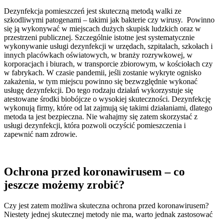
Dezynfekcja pomieszczeń jest skuteczną metodą walki ze
szkodliwymi patogenami – takimi jak bakterie czy wirusy. Powinno
się ją wykonywać w miejscach dużych skupisk ludzkich oraz w
przestrzeni publicznej. Szczególnie istotne jest systematycznie
wykonywanie usługi dezynfekcji w urzędach, szpitalach, szkołach i
innych placówkach oświatowych, w branży rozrywkowej, w
korporacjach i biurach, w transporcie zbiorowym, w kościołach czy
w fabrykach. W czasie pandemii, jeśli zostanie wykryte ognisko
zakażenia, w tym miejscu powinno się bezwzględnie wykonać
usługę dezynfekcji. Do tego rodzaju działań wykorzystuje się
atestowane środki biobójcze o wysokiej skuteczności. Dezynfekcję
wykonują firmy, które od lat zajmują się takimi działaniami, dlatego
metoda ta jest bezpieczna. Nie wahajmy się zatem skorzystać z
usługi dezynfekcji, która pozwoli oczyścić pomieszczenia i
zapewnić nam zdrowie.
Ochrona przed koronawirusem – co
jeszcze możemy zrobić?
Czy jest zatem możliwa skuteczna ochrona przed koronawirusem?
Niestety jednej skutecznej metody nie ma, warto jednak zastosować