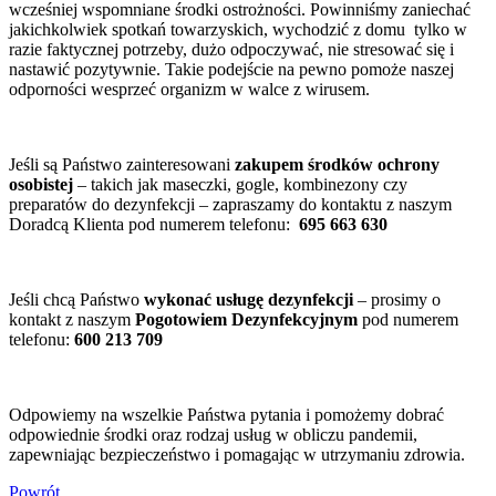
wcześniej wspomniane środki ostrożności. Powinniśmy zaniechać
jakichkolwiek spotkań towarzyskich, wychodzić z domu tylko w
razie faktycznej potrzeby, dużo odpoczywać, nie stresować się i
nastawić pozytywnie. Takie podejście na pewno pomoże naszej
odporności wesprzeć organizm w walce z wirusem.
Jeśli są Państwo zainteresowani
zakupem środków ochrony
osobistej
– takich jak maseczki, gogle, kombinezony czy
preparatów do dezynfekcji – zapraszamy do kontaktu z naszym
Doradcą Klienta pod numerem telefonu:
695 663 630
Jeśli chcą Państwo
wykonać usługę dezynfekcji
– prosimy o
kontakt z naszym
Pogotowiem Dezynfekcyjnym
pod numerem
telefonu:
600 213 709
Odpowiemy na wszelkie Państwa pytania i pomożemy dobrać
odpowiednie środki oraz rodzaj usług w obliczu pandemii,
zapewniając bezpieczeństwo i pomagając w utrzymaniu zdrowia.
Powrót