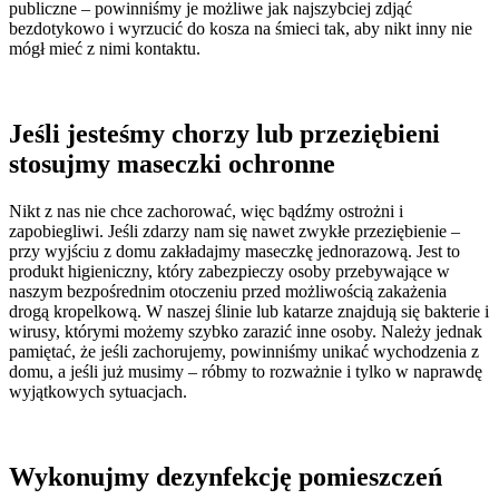
publiczne – powinniśmy je możliwe jak najszybciej zdjąć
bezdotykowo i wyrzucić do kosza na śmieci tak, aby nikt inny nie
mógł mieć z nimi kontaktu.
Jeśli jesteśmy chorzy lub przeziębieni
stosujmy maseczki ochronne
Nikt z nas nie chce zachorować, więc bądźmy ostrożni i
zapobiegliwi. Jeśli zdarzy nam się nawet zwykłe przeziębienie –
przy wyjściu z domu zakładajmy maseczkę jednorazową. Jest to
produkt higieniczny, który zabezpieczy osoby przebywające w
naszym bezpośrednim otoczeniu przed możliwością zakażenia
drogą kropelkową. W naszej ślinie lub katarze znajdują się bakterie i
wirusy, którymi możemy szybko zarazić inne osoby. Należy jednak
pamiętać, że jeśli zachorujemy, powinniśmy unikać wychodzenia z
domu, a jeśli już musimy – róbmy to rozważnie i tylko w naprawdę
wyjątkowych sytuacjach.
Wykonujmy dezynfekcję pomieszczeń