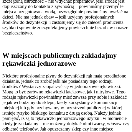
szczególną ostrożność – nie wdychać preparatów, jeśli środek jest
dopuszczony do kontaktu z żywnością – powinniśmy przemyć te
miejsca przegotowaną wodą, bezwzględnie powinniśmy uważać na
dzieci. Nie ma jednak obaw – jeśli użyjemy profesjonalnych
środków do dezynfekcji i zastosujemy się do zaleceń producenta –
szybko i sprawnie zdezynfekujemy powierzchnie bez obaw o nasze
bezpieczeństwo.
W miejscach publicznych zakładajmy
rękawiczki jednorazowe
Niektóre profesjonalne płyny do dezynfekcji rąk mają przedłużone
działanie, jednak co zrobić jeśli nie posiadamy tego rodzaju
środków? Wystarczy zaopatrzyć się w jednorazowe rękawiczki.
Mogą to być zarówno rękawiczki lateksowe, jak i nitrylowe. Tego
rodzaju rękawiczki powinniśmy mieć zawsze przy sobie i zakładać
je jak wchodzimy do sklepu, kiedy korzystamy z komunikacji
miejskiej lub gdy przebywamy w przestrzeni publicznej w której
istnieje ryzyko bliskiego kontaktu z drugą osobą. Należy jednak
pamiętać, iż są to rękawiczki jednorazowego użytku i w momencie
kiedy je zakładamy – nie możemy dotykać nimi twarzy, włosów czy
odbierać telefonów. Jak opuszczamy sklep czy inne miejsce